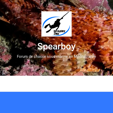
Spearboy
Forum de chasse sous-marine en Méditerranée