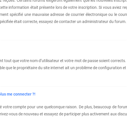
vez reçues. Certains forums exigeront également que les nouvelles inscrip
tte information était présente lors de votre inscription. Si vous aviez re
ent spécifié une mauvaise adresse de courrier électronique ou le courrier
spécifiée était correcte, essayez de contacter un administrateur du forum.
 tout que votre nom d’utilisateur et votre mot de passe soient corrects. 
e que le propriétaire du site internet ait un problème de configuration et q
plus me connecter ?!
imé votre compte pour une quelconque raison. De plus, beaucoup de forums
 inscrivez-vous de nouveau et essayez de participer plus activement aux dis