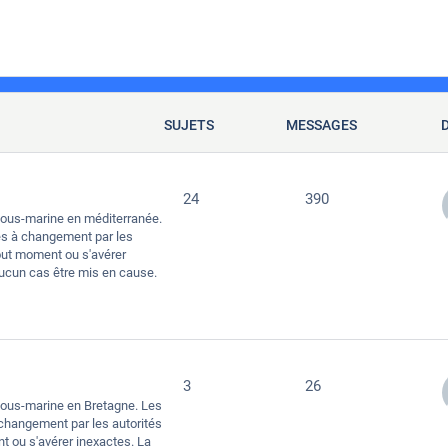
SUJETS
MESSAGES
24
390
sous-marine en méditerranée.
es à changement par les
out moment ou s'avérer
aucun cas être mis en cause.
3
26
sous-marine en Bretagne. Les
changement par les autorités
 ou s'avérer inexactes. La