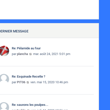
DERNIER MESSAGE
Re: Pélamide au four
Consulter le dernier message
par
plancha
mar. août 24, 2021 5:01 pm
Re: Esquinade Recette ?
Consulter le dernier message
par
PIT06
ven. mai 15, 2020 10:46 pm
Re: sauvons les poulpes...