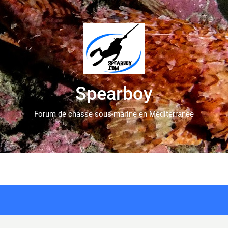
Spearboy
Forum de chasse sous-marine en Méditerranée