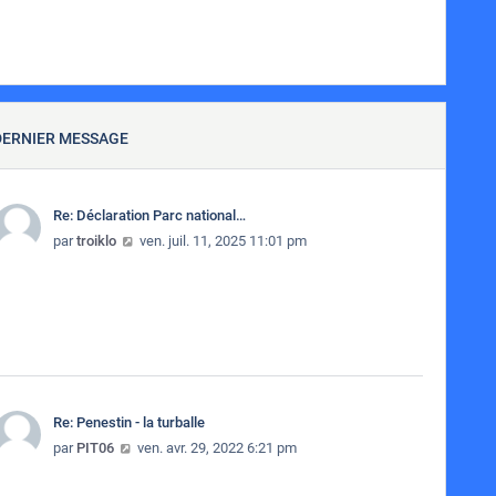
DERNIER MESSAGE
Re: Déclaration Parc national…
Consulter le dernier message
par
troiklo
ven. juil. 11, 2025 11:01 pm
Re: Penestin - la turballe
Consulter le dernier message
par
PIT06
ven. avr. 29, 2022 6:21 pm