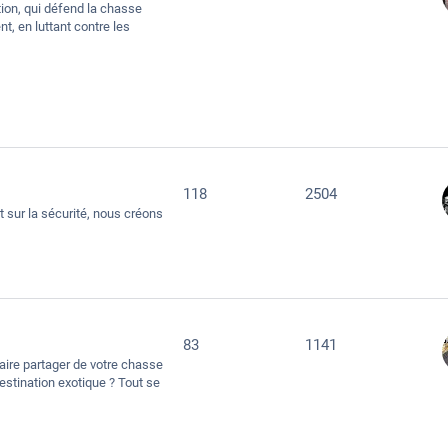
tion, qui défend la chasse
t, en luttant contre les
118
2504
t sur la sécurité, nous créons
83
1141
faire partager de votre chasse
estination exotique ? Tout se