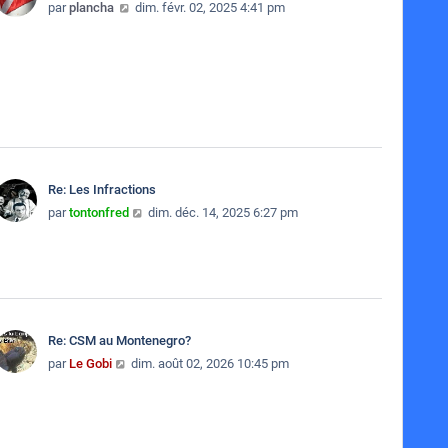
Consulter le dernier message
par
plancha
dim. févr. 02, 2025 4:41 pm
Re: Les Infractions
Consulter le dernier message
par
tontonfred
dim. déc. 14, 2025 6:27 pm
Re: CSM au Montenegro?
Consulter le dernier message
par
Le Gobi
dim. août 02, 2026 10:45 pm