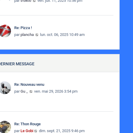
Consulter le dernier message
par
troiklo
ven. juil. 11, 2025 10:56 pm
Re: Pizza !
Consulter le dernier message
par
plancha
lun. oct. 06, 2025 10:49 am
DERNIER MESSAGE
Re: Nouveau venu
Consulter le dernier message
par
Gu _
ven. mai 29, 2026 3:54 pm
Re: Thon Rouge
Consulter le dernier message
par
Le Gobi
dim. sept. 21, 2025 9:46 pm