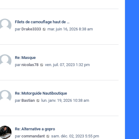
Filets de camouflage haut de …
Consulter le dernier message
par
Drake3333
mar. juin 16, 2026 8:38 am
Re: Masque
Consulter le dernier message
par
nicolas78
ven. juil. 07, 2023 1:32 pm
Re: Motorguide Nautiboutique
Consulter le dernier message
par
Bastian
lun. janv. 19, 2026 10:38 am
Re: Alternative a gopro
Consulter le dernier message
par
commandant
sam. déc. 02, 2023 5:55 pm