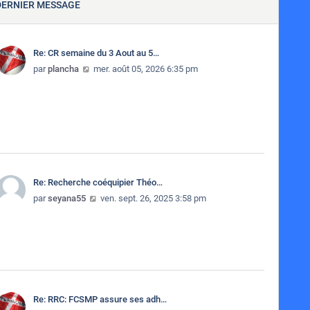
DERNIER MESSAGE
Re: CR semaine du 3 Aout au 5…
Consulter le dernier message
par
plancha
mer. août 05, 2026 6:35 pm
Re: Recherche coéquipier Théo…
Consulter le dernier message
par
seyana55
ven. sept. 26, 2025 3:58 pm
Re: RRC: FCSMP assure ses adh…