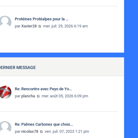
Protéines Protéalpes pour la …
Consulter le dernier message
par
Xavier28
mer. juil. 29, 2026 6:19 am
DERNIER MESSAGE
Re: Rencontre avec Peyo de Yo…
Consulter le dernier message
par
plancha
mer. août 05, 2026 6:09 pm
Re: Palmes Carbones que chois…
Consulter le dernier message
par
nicolas78
ven. juil. 07, 2023 1:21 pm