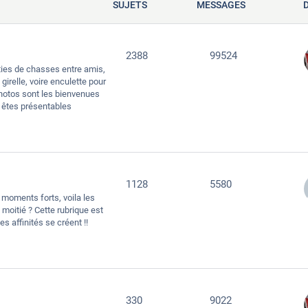
SUJETS
MESSAGES
2388
99524
rties de chasses entre amis,
irelle, voire enculette pour
 photos sont les bienvenues
s êtes présentables
1128
5580
 moments forts, voila les
moitié ? Cette rubrique est
s affinités se créent !!
330
9022