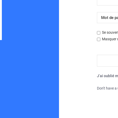
Développé par
phpBB
® Forum Software © phpBB Limited
Traduction française officielle
©
Miles Cellar
| Fuseau horaire sur
UTC+02:00
Se souven
Masquer m
J’ai oublié 
Don't have a