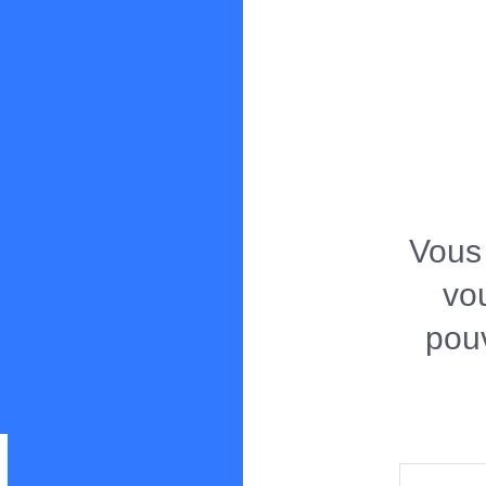
Spearboy
Forum de chasse sous-marine en Méditerranée
Vous 
vo
pouv