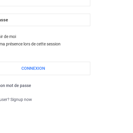
Nous sommes le jeu. août 06, 2026 12:13 pm
ir de moi
a présence lors de cette session
mon mot de passe
 user? Signup now