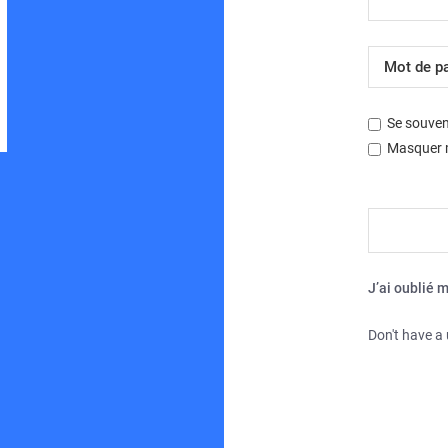
Développé par
phpBB
® Forum Software © phpBB Limited
Traduction française officielle
©
Miles Cellar
| Fuseau horaire sur
UTC+02:00
Se souven
Masquer m
J’ai oublié 
Don't have a