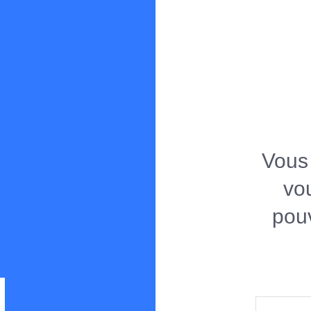
Spearboy
Forum de chasse sous-marine en Méditerranée
Vous 
vo
pouv