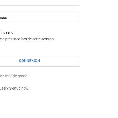
Nous sommes le jeu. août 06, 2026 5:52 pm
ir de moi
a présence lors de cette session
mon mot de passe
 user? Signup now