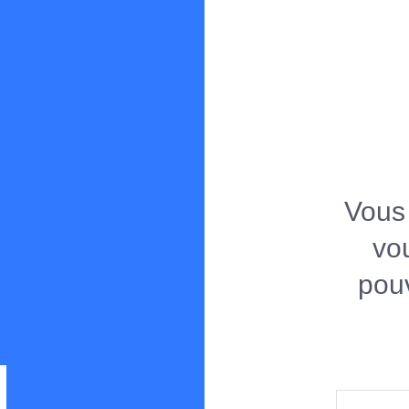
Spearboy
Forum de chasse sous-marine en Méditerranée
Vous 
vo
pouv