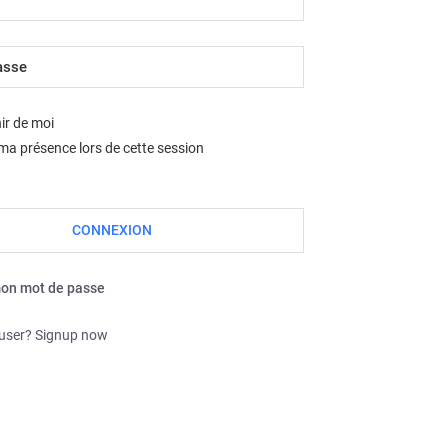
Nous sommes le ven. août 07, 2026 12:47 am
ir de moi
a présence lors de cette session
mon mot de passe
 user? Signup now