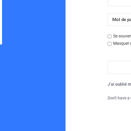
Développé par
phpBB
® Forum Software © phpBB Limited
Traduction française officielle
©
Miles Cellar
| Fuseau horaire sur
UTC+02:00
Se souven
Masquer m
J’ai oublié 
Don't have a