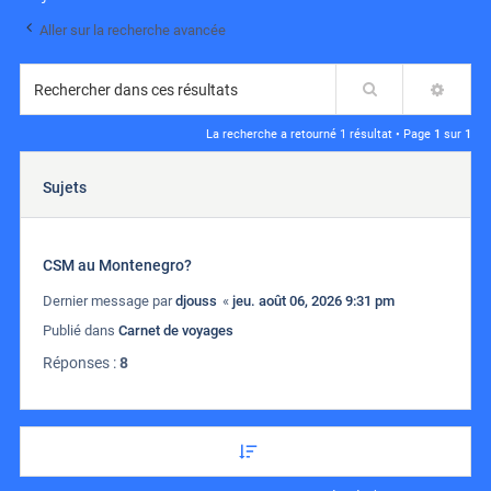
Aller sur la recherche avancée
Rechercher
RECH
La recherche a retourné 1 résultat • Page
1
sur
1
Sujets
CSM au Montenegro?
Dernier message par
djouss
«
jeu. août 06, 2026 9:31 pm
Publié dans
Carnet de voyages
Réponses :
8