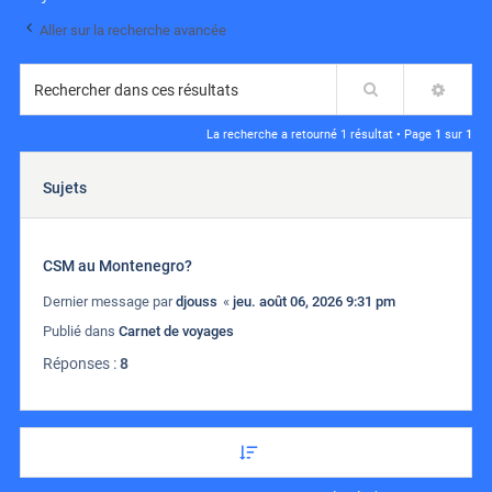
Aller sur la recherche avancée
Rechercher
RECH
La recherche a retourné 1 résultat • Page
1
sur
1
Sujets
CSM au Montenegro?
Dernier message par
djouss
«
jeu. août 06, 2026 9:31 pm
Publié dans
Carnet de voyages
Réponses :
8