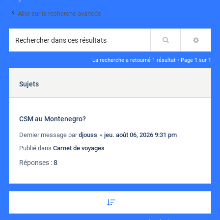
Aller sur la recherche avancée
Rechercher
RECH
La recherche a retourné 1 résultat • Page
1
sur
1
Sujets
CSM au Montenegro?
Dernier message par
djouss
«
jeu. août 06, 2026 9:31 pm
Publié dans
Carnet de voyages
Réponses :
8