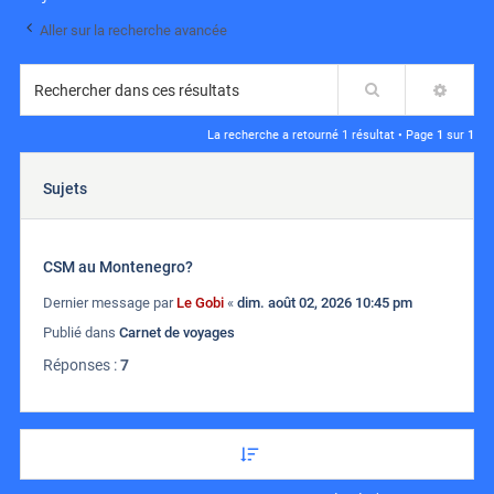
Aller sur la recherche avancée
Rechercher
RECH
La recherche a retourné 1 résultat • Page
1
sur
1
Sujets
CSM au Montenegro?
Dernier message par
Le Gobi
«
dim. août 02, 2026 10:45 pm
Publié dans
Carnet de voyages
Réponses :
7