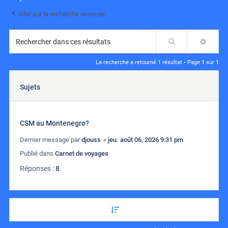
Aller sur la recherche avancée
Rechercher
RECH
La recherche a retourné 1 résultat • Page
1
sur
1
Sujets
CSM au Montenegro?
Dernier message par
djouss
«
jeu. août 06, 2026 9:31 pm
Publié dans
Carnet de voyages
Réponses :
8