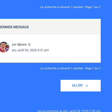
La recherche a retourné 1 résultat • Page
1
sur
1
DERNIER MESSAGE
par
djouss
jeu. août 06, 2026 9:31 pm
La recherche a retourné 1 résultat • Page
1
sur
1
ALLER
Nous sommes le dim. août 09, 2026 2:00 pm