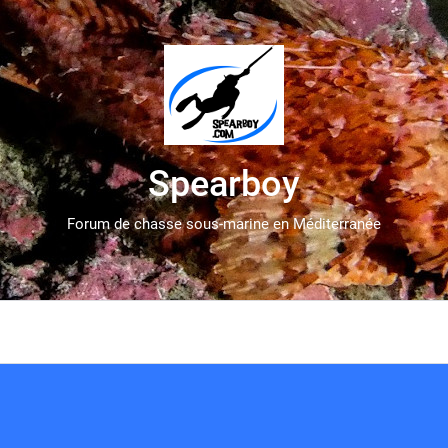
Spearboy
Forum de chasse sous-marine en Méditerranée