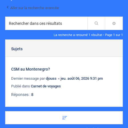
Aller sur la recherche avancée
Rechercher
RECH
La recherche a retourné 1 résultat • Page
1
sur
1
Sujets
CSM au Montenegro?
Dernier message par
djouss
«
jeu. août 06, 2026 9:31 pm
Publié dans
Carnet de voyages
Réponses :
8