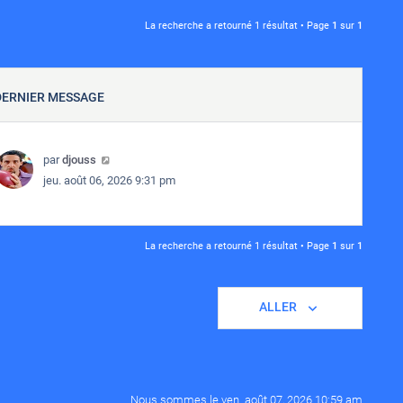
La recherche a retourné 1 résultat • Page
1
sur
1
DERNIER MESSAGE
par
djouss
jeu. août 06, 2026 9:31 pm
La recherche a retourné 1 résultat • Page
1
sur
1
ALLER
Nous sommes le ven. août 07, 2026 10:59 am