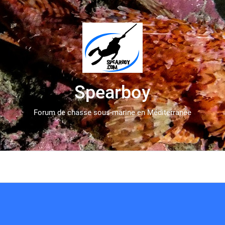
Spearboy
Forum de chasse sous-marine en Méditerranée