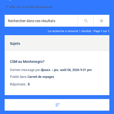
Aller sur la recherche avancée
Rechercher
RECH
La recherche a retourné 1 résultat • Page
1
sur
1
Sujets
CSM au Montenegro?
Dernier message par
djouss
«
jeu. août 06, 2026 9:31 pm
Publié dans
Carnet de voyages
Réponses :
8