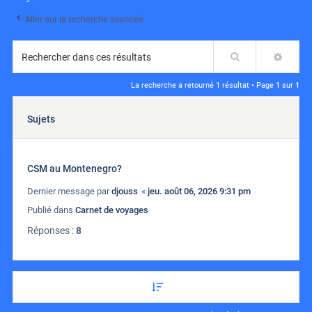
Aller sur la recherche avancée
Rechercher
RECH
La recherche a retourné 1 résultat • Page
1
sur
1
Sujets
CSM au Montenegro?
Dernier message par
djouss
«
jeu. août 06, 2026 9:31 pm
Publié dans
Carnet de voyages
Réponses :
8