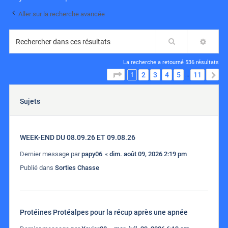
Aller sur la recherche avancée
Rechercher
RECH
La recherche a retourné 536 résultats
1
PAGE
1
SUR
11
2
3
4
5
11
S
…
Sujets
WEEK-END DU 08.09.26 ET 09.08.26
Dernier message par
papy06
«
dim. août 09, 2026 2:19 pm
Publié dans
Sorties Chasse
Protéines Protéalpes pour la récup après une apnée