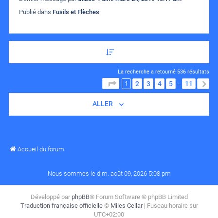
Publié dans
Fusils et Flèches
La recherche a retourné 536 résultats
1
PAGE
1
SUR
11
2
3
4
5
11
S
…
ALLER
Accueil du forum
Nous sommes le dim. août 09, 2026 5:08 pm
Développé par
phpBB
® Forum Software © phpBB Limited
Traduction française officielle
©
Miles Cellar
| Fuseau horaire sur
UTC+02:00