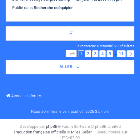
Publié dans
Recherche coéquipier
La recherche a retourné 535 résultats
1
PAGE
1
SUR
11
2
3
4
5
11
S
…
ALLER
Accueil du forum
Nous sommes le ven. août 07, 2026 3:57 pm
Développé par
phpBB
® Forum Software © phpBB Limited
Traduction française officielle
©
Miles Cellar
| Fuseau horaire sur
UTC+02:00