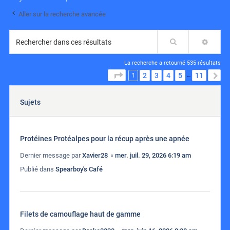
Aller sur la recherche avancée
Rechercher
RECH
La recherche a retourné 535 résultats
1
PAGE
1
SUR
11
2
3
4
5
11
S
…
Sujets
Protéines Protéalpes pour la récup après une apnée
Dernier message par
Xavier28
«
mer. juil. 29, 2026 6:19 am
Publié dans
Spearboy's Café
Filets de camouflage haut de gamme