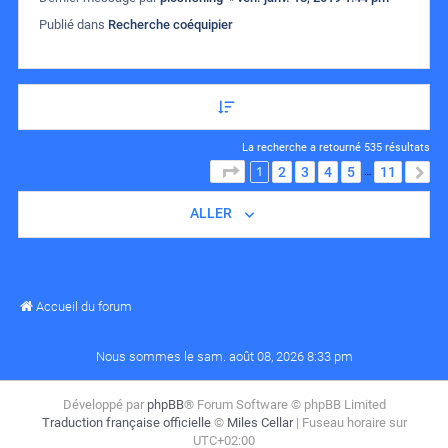
Publié dans
Recherche coéquipier
La recherche a retourné 535 résultats
1
PAGE
1
SUR
11
2
3
4
5
11
S
…
ALLER
Accueil du forum
Nous sommes le sam. août 08, 2026 8:33 pm
Développé par
phpBB
® Forum Software © phpBB Limited
Traduction française officielle
©
Miles Cellar
| Fuseau horaire sur
UTC+02:00