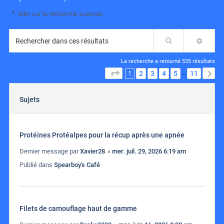
Aller sur la recherche avancée
Rechercher
RECH
La recherche a retourné 535 résultats
1
PAGE
1
SUR
11
2
3
4
5
11
S
…
Sujets
Protéines Protéalpes pour la récup après une apnée
Dernier message par
Xavier28
«
mer. juil. 29, 2026 6:19 am
Publié dans
Spearboy's Café
Filets de camouflage haut de gamme