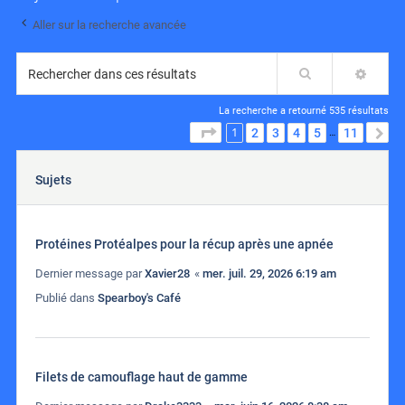
Aller sur la recherche avancée
Rechercher
RECH
La recherche a retourné 535 résultats
1
PAGE
1
SUR
11
2
3
4
5
11
S
…
Sujets
Protéines Protéalpes pour la récup après une apnée
Dernier message par
Xavier28
«
mer. juil. 29, 2026 6:19 am
Publié dans
Spearboy's Café
Filets de camouflage haut de gamme