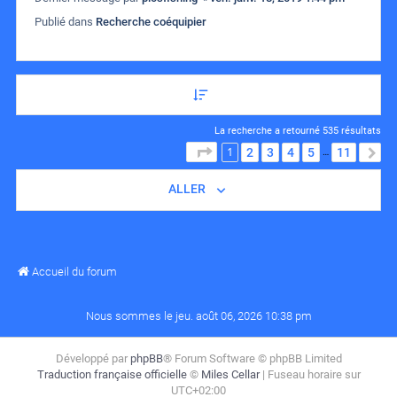
Publié dans
Recherche coéquipier
La recherche a retourné 535 résultats
1
PAGE
1
SUR
11
2
3
4
5
11
S
…
ALLER
Accueil du forum
Nous sommes le jeu. août 06, 2026 10:38 pm
Développé par
phpBB
® Forum Software © phpBB Limited
Traduction française officielle
©
Miles Cellar
| Fuseau horaire sur
UTC+02:00