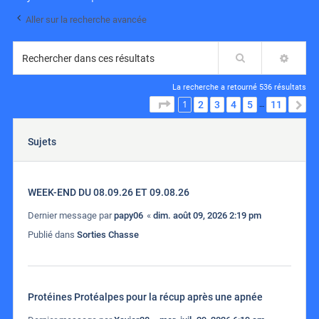
Aller sur la recherche avancée
Rechercher
RECH
La recherche a retourné 536 résultats
1
PAGE
1
SUR
11
2
3
4
5
11
S
…
Sujets
WEEK-END DU 08.09.26 ET 09.08.26
Dernier message par
papy06
«
dim. août 09, 2026 2:19 pm
Publié dans
Sorties Chasse
Protéines Protéalpes pour la récup après une apnée