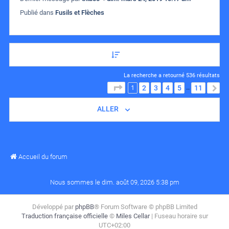
Publié dans
Fusils et Flèches
La recherche a retourné 536 résultats
1
PAGE
1
SUR
11
2
3
4
5
11
S
…
ALLER
Accueil du forum
Nous sommes le dim. août 09, 2026 5:38 pm
Développé par
phpBB
® Forum Software © phpBB Limited
Traduction française officielle
©
Miles Cellar
| Fuseau horaire sur
UTC+02:00