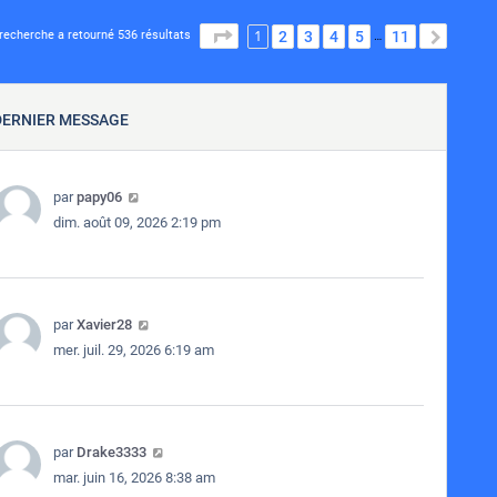
1
PAGE
1
SUR
11
2
3
4
5
11
SUIVA
recherche a retourné 536 résultats
…
DERNIER MESSAGE
par
papy06
dim. août 09, 2026 2:19 pm
par
Xavier28
mer. juil. 29, 2026 6:19 am
par
Drake3333
mar. juin 16, 2026 8:38 am