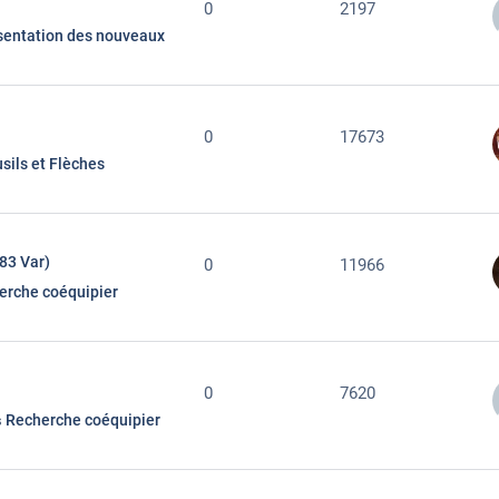
0
2197
sentation des nouveaux
0
17673
sils et Flèches
83 Var)
0
11966
erche coéquipier
0
7620
Recherche coéquipier
s