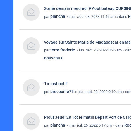
Sortie demain mercredi 9 Aout bateau OURSIN
plancha
R
par
» mar. août 08, 2023 11:46 am » dans
voyage sur Sainte Marie de Madagascar en Ma
torre frederic
par
» lun. déc. 26, 2022 8:26 am » da
nouveaux
Tir instinctif
brecouille75
par
» jeu. sept. 22, 2022 9:19 am » da
Plouf Jeudi 28 Tôt le matin Départ Port de Car
plancha
Rec
par
» mar. juil. 26, 2022 5:17 pm » dans