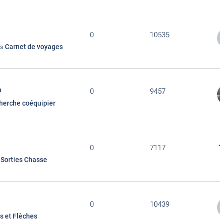
0
10535
Carnet de voyages
ns
n
0
9457
herche coéquipier
0
7117
Sorties Chasse
s
0
10439
ls et Flèches