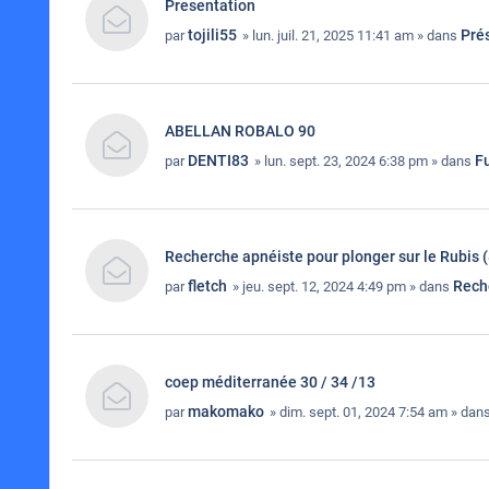
Presentation
tojili55
Pré
par
» lun. juil. 21, 2025 11:41 am » dans
ABELLAN ROBALO 90
DENTI83
Fu
par
» lun. sept. 23, 2024 6:38 pm » dans
Recherche apnéiste pour plonger sur le Rubis (
fletch
Rech
par
» jeu. sept. 12, 2024 4:49 pm » dans
coep méditerranée 30 / 34 /13
makomako
par
» dim. sept. 01, 2024 7:54 am » dan