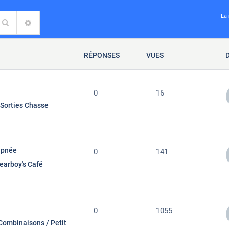
La 
Rechercher
RECHERCHE AVANCÉE
RÉPONSES
VUES
0
16
Sorties Chasse
apnée
0
141
earboy's Café
0
1055
Combinaisons / Petit