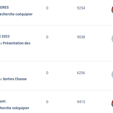
IERES
0
9254
echerche coéquipier
i 2023
0
9038
Présentation des
ns
0
6256
Sorties Chasse
ns
quei.
0
9415
herche coéquipier