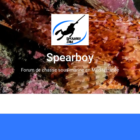
Spearboy
Forum de chasse sous-marine en Méditerranée