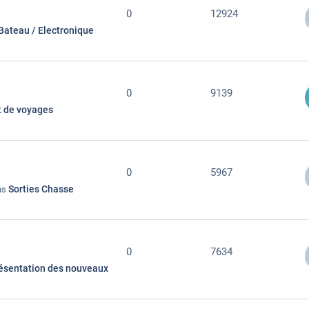
0
12924
Bateau / Electronique
0
9139
t de voyages
0
5967
Sorties Chasse
ans
0
7634
ésentation des nouveaux