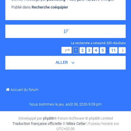
Publié dans
Recherche coéquipier
La recherche a retourné 535 résultats
1
PAGE
1
SUR
11
2
3
4
5
11
S
…
ALLER
Accueil du forum
Nous sommes le jeu. août 06, 2026 9:09 pm
Développé par
phpBB
® Forum Software © phpBB Limited
Traduction française officielle
©
Miles Cellar
| Fuseau horaire sur
UTC+02:00