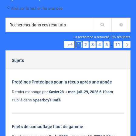
Aller sur la recherche avancée
Rechercher
RECH
La recherche a retourné 535 résultats
1
PAGE
1
SUR
11
2
3
4
5
11
S
…
Sujets
Protéines Protéalpes pour la récup après une apnée
Dernier message par
Xavier28
«
mer. juil. 29, 2026 6:19 am
Publié dans
Spearboy's Café
Filets de camouflage haut de gamme