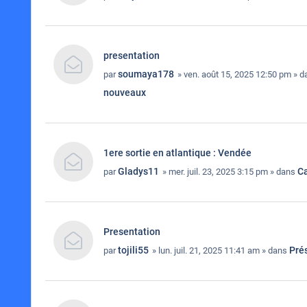
presentation
soumaya178
par
» ven. août 15, 2025 12:50 pm » 
nouveaux
1ere sortie en atlantique : Vendée
Gladys11
Ca
par
» mer. juil. 23, 2025 3:15 pm » dans
Presentation
tojili55
Pré
par
» lun. juil. 21, 2025 11:41 am » dans