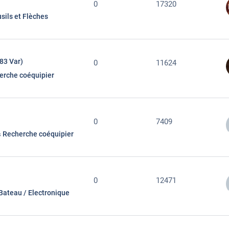
0
17320
sils et Flèches
83 Var)
0
11624
erche coéquipier
0
7409
Recherche coéquipier
s
0
12471
Bateau / Electronique