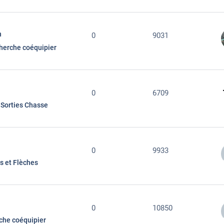
n
0
9031
herche coéquipier
0
6709
Sorties Chasse
s
0
9933
ls et Flèches
0
10850
che coéquipier