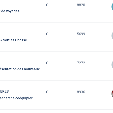
0
8820
t de voyages
0
5699
Sorties Chasse
ans
0
7272
ésentation des nouveaux
IERES
0
8936
echerche coéquipier