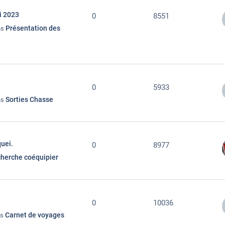
i 2023
0
8551
Présentation des
ns
0
5933
Sorties Chasse
ns
quei.
0
8977
herche coéquipier
0
10036
Carnet de voyages
ns