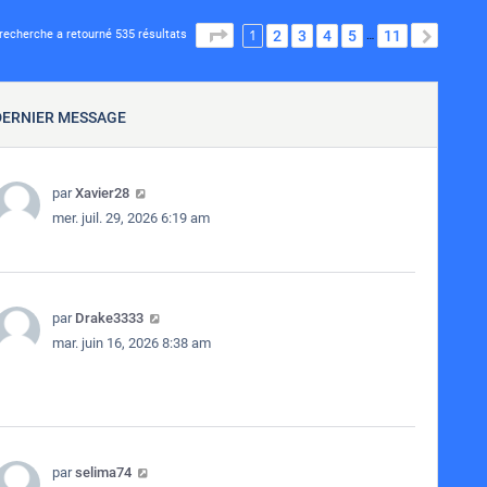
1
PAGE
1
SUR
11
2
3
4
5
11
SUIVA
recherche a retourné 535 résultats
…
DERNIER MESSAGE
par
Xavier28
mer. juil. 29, 2026 6:19 am
par
Drake3333
mar. juin 16, 2026 8:38 am
par
selima74