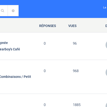
La 
Rechercher
RECHERCHE AVANCÉE
RÉPONSES
VUES
apnée
0
96
earboy's Café
0
968
Combinaisons / Petit
0
1885