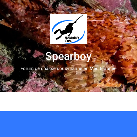
Spearboy
Forum de chasse sous-marine en Méditerranée