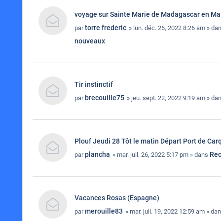
voyage sur Sainte Marie de Madagascar en Ma
torre frederic
par
» lun. déc. 26, 2022 8:26 am » da
nouveaux
Tir instinctif
brecouille75
par
» jeu. sept. 22, 2022 9:19 am » da
Plouf Jeudi 28 Tôt le matin Départ Port de Car
plancha
Rec
par
» mar. juil. 26, 2022 5:17 pm » dans
Vacances Rosas (Espagne)
merouille83
par
» mar. juil. 19, 2022 12:59 am » da