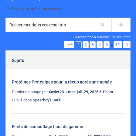
Aller sur la recherche avancée
Rechercher
RECH
La recherche a retourné 535 résultats
1
PAGE
1
SUR
11
2
3
4
5
11
S
…
Sujets
Protéines Protéalpes pour la récup après une apnée
Dernier message par
Xavier28
«
mer. juil. 29, 2026 6:19 am
Publié dans
Spearboy's Café
Filets de camouflage haut de gamme