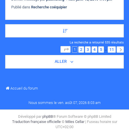
Publié dans
Recherche coéquipier
La recherche a retourné 535 résultats
1
PAGE
1
SUR
11
2
3
4
5
11
S
…
ALLER
Accueil du forum
Nous sommes le ven. août 07, 2026 8:03 am
Développé par
phpBB
® Forum Software © phpBB Limited
Traduction française officielle
©
Miles Cellar
| Fuseau horaire sur
UTC+02:00