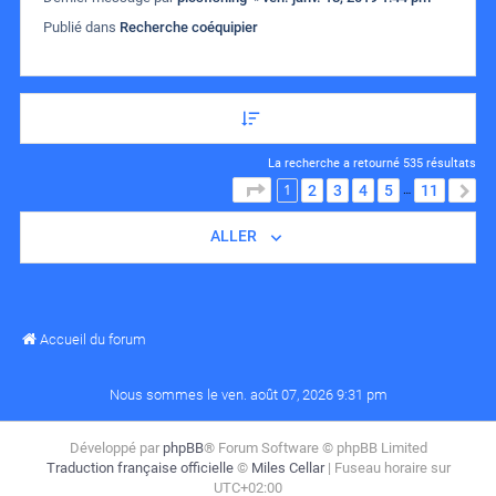
Publié dans
Recherche coéquipier
La recherche a retourné 535 résultats
1
PAGE
1
SUR
11
2
3
4
5
11
S
…
ALLER
Accueil du forum
Nous sommes le ven. août 07, 2026 9:31 pm
Développé par
phpBB
® Forum Software © phpBB Limited
Traduction française officielle
©
Miles Cellar
| Fuseau horaire sur
UTC+02:00