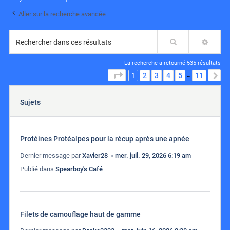
Aller sur la recherche avancée
Rechercher
RECH
La recherche a retourné 535 résultats
1
PAGE
1
SUR
11
2
3
4
5
11
S
…
Sujets
Protéines Protéalpes pour la récup après une apnée
Dernier message par
Xavier28
«
mer. juil. 29, 2026 6:19 am
Publié dans
Spearboy's Café
Filets de camouflage haut de gamme