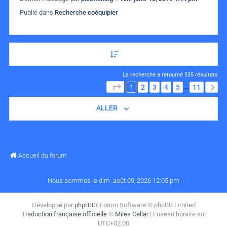
Publié dans
Recherche coéquipier
La recherche a retourné 535 résultats
1
PAGE
1
SUR
11
2
3
4
5
11
S
…
ALLER
Accueil du forum
Nous sommes le dim. août 09, 2026 12:05 pm
Développé par
phpBB
® Forum Software © phpBB Limited
Traduction française officielle
©
Miles Cellar
| Fuseau horaire sur
UTC+02:00