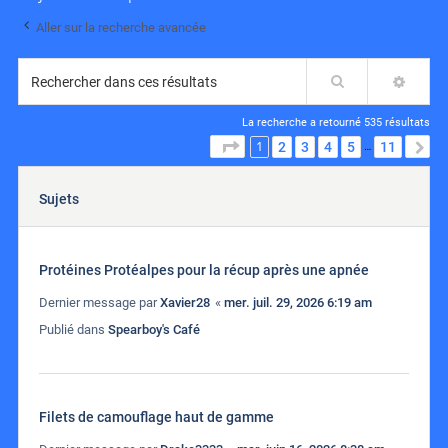
Aller sur la recherche avancée
Rechercher
RECH
La recherche a retourné 535 résultats
1
PAGE
1
SUR
11
2
3
4
5
11
S
…
Sujets
Protéines Protéalpes pour la récup après une apnée
Dernier message par
Xavier28
«
mer. juil. 29, 2026 6:19 am
Publié dans
Spearboy's Café
Filets de camouflage haut de gamme