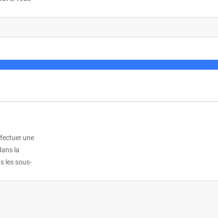
ffectuer une
dans la
s les sous-