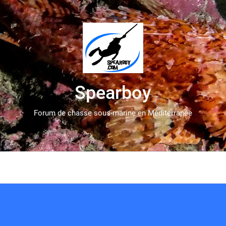
Spearboy
Forum de chasse sous-marine en Méditerranée