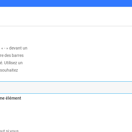
 « - » devant un
tre des barres
é. Utilisez un
 souhaitez
mme élément
out si vous