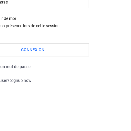
Nous sommes le dim. août 09, 2026 1:48 pm
ir de moi
a présence lors de cette session
mon mot de passe
 user? Signup now