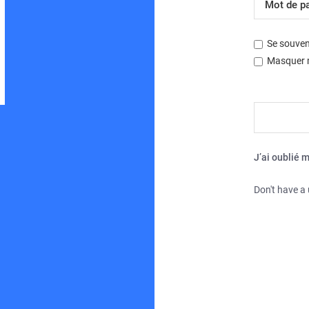
Se souven
Masquer m
Développé par
phpBB
® Forum Software © phpBB Limited
Traduction française officielle
©
Miles Cellar
| Fuseau horaire sur
UTC+02:00
J’ai oublié 
Don't have a