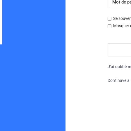
Se souven
Masquer m
Développé par
phpBB
® Forum Software © phpBB Limited
Traduction française officielle
©
Miles Cellar
| Fuseau horaire sur
UTC+02:00
J’ai oublié 
Don't have a