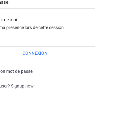
Nous sommes le sam. août 08, 2026 8:43 am
ir de moi
a présence lors de cette session
mon mot de passe
 user? Signup now