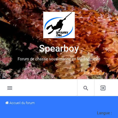
Spearboy
Forum de chasse sous-marine en Méditerranée
Accueil du forum
Langue :