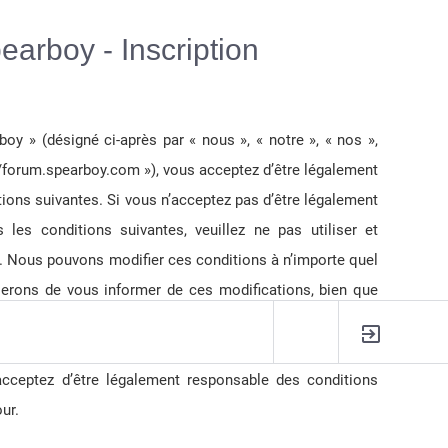
Langue :
earboy - Inscription
oy » (désigné ci-après par « nous », « notre », « nos »,
://forum.spearboy.com »), vous acceptez d’être légalement
ions suivantes. Si vous n’acceptez pas d’être légalement
 les conditions suivantes, veuillez ne pas utiliser et
. Nous pouvons modifier ces conditions à n’importe quel
rons de vous informer de ces modifications, bien que
 de vérifier régulièrement par vous-même. En effet, si
ciper à « Spearboy » après que des modifications aient
acceptez d’être légalement responsable des conditions
R
ur.