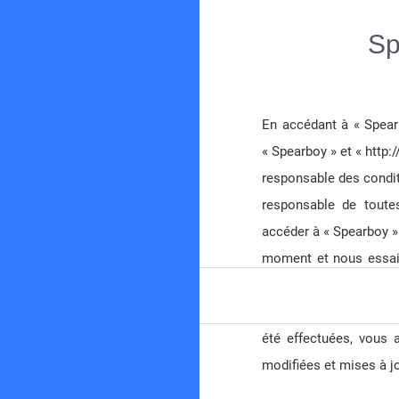
Sp
En accédant à « Spearb
« Spearboy » et « http
Spearboy
responsable des condit
Forum de chasse sous-marine en Méditerranée
responsable de toutes
accéder à « Spearboy »
moment et nous essaie
nous vous conseillons
vous continuez à parti
été effectuées, vous 
modifiées et mises à jo