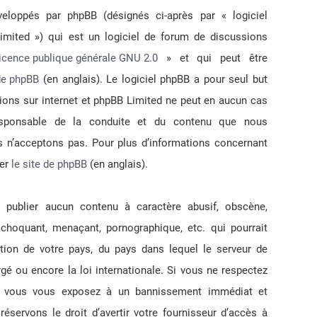
loppés par phpBB (désignés ci-après par « logiciel
Nous sommes le ven. août 07, 2026 8:41 pm
mited ») qui est un logiciel de forum de discussions
licence publique générale GNU 2.0
» et qui peut être
 de phpBB
(en anglais). Le logiciel phpBB a pour seul but
ssions sur internet et phpBB Limited ne peut en aucun cas
sponsable de la conduite et du contenu que nous
 n’acceptons pas. Pour plus d’informations concernant
ter
le site de phpBB
(en anglais).
publier aucun contenu à caractère abusif, obscène,
, choquant, menaçant, pornographique, etc. qui pourrait
ation de votre pays, du pays dans lequel le serveur de
gé ou encore la loi internationale. Si vous ne respectez
s, vous vous exposez à un bannissement immédiat et
 réservons le droit d’avertir votre fournisseur d’accès à