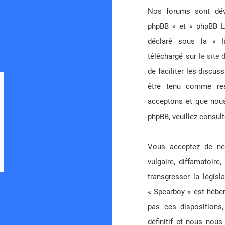
Nos forums sont déve
phpBB » et « phpBB Li
déclaré sous la «
Développé par
phpBB
® Forum Software © phpBB Limited
téléchargé sur
le site
Traduction française officielle
©
Miles Cellar
| Fuseau horaire sur
UTC+02:00
de faciliter les discu
être tenu comme re
acceptons et que nous
phpBB, veuillez consul
Vous acceptez de ne 
vulgaire, diffamatoire
transgresser la législ
« Spearboy » est héber
pas ces disposition
définitif et nous nous