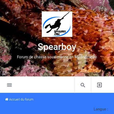
Spearboy
Forum de chasse sous-marine en Méditerranée
Accueil du forum
Langue :