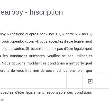
Langue :
earboy - Inscription
oy » (désigné ci-après par « nous », « notre », « nos »,
://forum.spearboy.com »), vous acceptez d’être légalement
ions suivantes. Si vous n’acceptez pas d’être légalement
 les conditions suivantes, veuillez ne pas utiliser et
. Nous pouvons modifier ces conditions à n’importe quel
rons de vous informer de ces modifications, bien que
 de vérifier régulièrement par vous-même. En effet, si
ciper à « Spearboy » après que des modifications aient
acceptez d’être légalement responsable des conditions
R
ur.