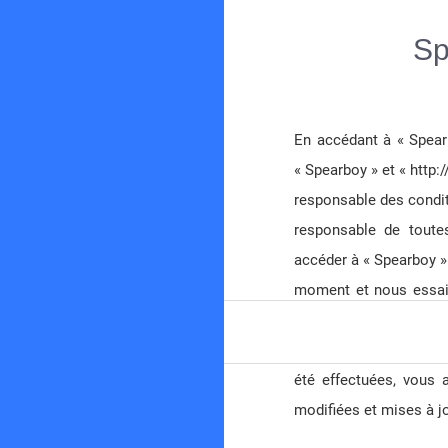
Sp
En accédant à « Spearb
« Spearboy » et « http
Spearboy
responsable des condit
Forum de chasse sous-marine en Méditerranée
responsable de toutes
accéder à « Spearboy »
moment et nous essaie
nous vous conseillons
vous continuez à parti
été effectuées, vous 
modifiées et mises à jo