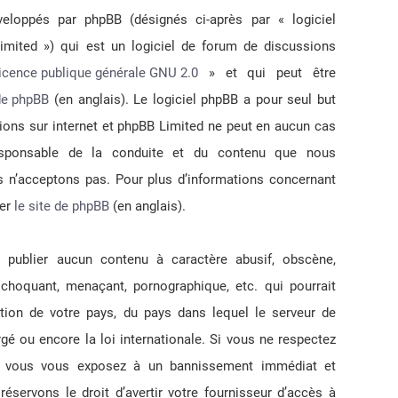
loppés par phpBB (désignés ci-après par « logiciel
Nous sommes le ven. août 07, 2026 8:25 am
mited ») qui est un logiciel de forum de discussions
licence publique générale GNU 2.0
» et qui peut être
 de phpBB
(en anglais). Le logiciel phpBB a pour seul but
ssions sur internet et phpBB Limited ne peut en aucun cas
sponsable de la conduite et du contenu que nous
 n’acceptons pas. Pour plus d’informations concernant
ter
le site de phpBB
(en anglais).
publier aucun contenu à caractère abusif, obscène,
, choquant, menaçant, pornographique, etc. qui pourrait
ation de votre pays, du pays dans lequel le serveur de
gé ou encore la loi internationale. Si vous ne respectez
s, vous vous exposez à un bannissement immédiat et
 réservons le droit d’avertir votre fournisseur d’accès à