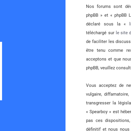
Nos forums sont déve
phpBB » et « phpBB Li
déclaré sous la «
Développé par
phpBB
® Forum Software © phpBB Limited
téléchargé sur
le site
Traduction française officielle
©
Miles Cellar
| Fuseau horaire sur
UTC+02:00
de faciliter les discu
être tenu comme re
acceptons et que nous
phpBB, veuillez consul
Vous acceptez de ne 
vulgaire, diffamatoire
transgresser la législ
« Spearboy » est héber
pas ces disposition
définitif et nous nous