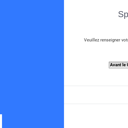
Sp
Veuillez renseigner vot
Spearboy
Forum de chasse sous-marine en Méditerranée
Avant le