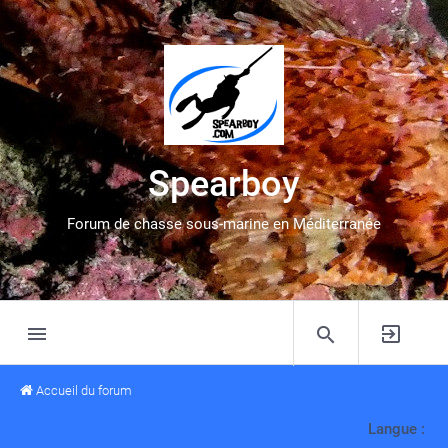
Spearboy
Forum de chasse sous-marine en Méditerranée
Accueil du forum
Langue :