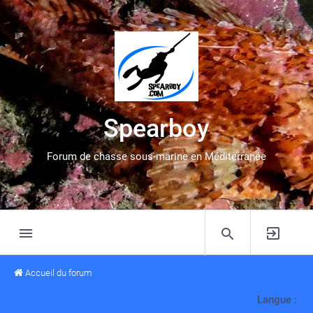
Spearboy
Forum de chasse sous-marine en Méditerranée
Accueil du forum
Langue :