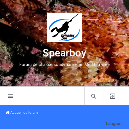
Spearboy
Forum de chasse sous-marine en Méditerranée
Accueil du forum
Langue :