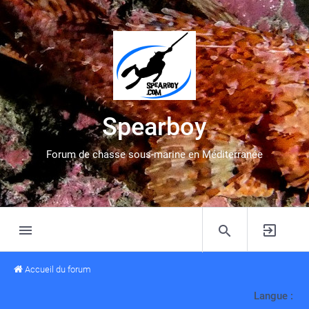
Spearboy
Forum de chasse sous-marine en Méditerranée
Accueil du forum
Langue :