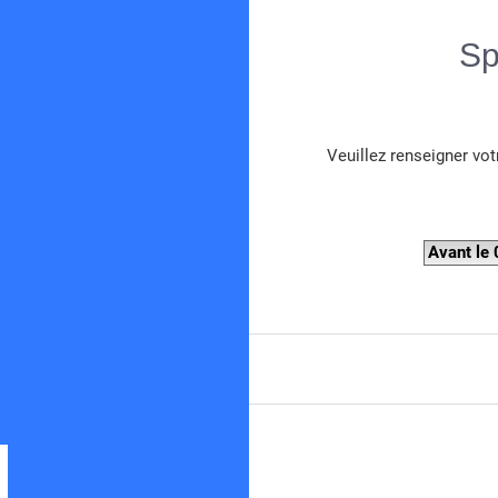
Sp
Veuillez renseigner vot
Spearboy
Forum de chasse sous-marine en Méditerranée
Avant le