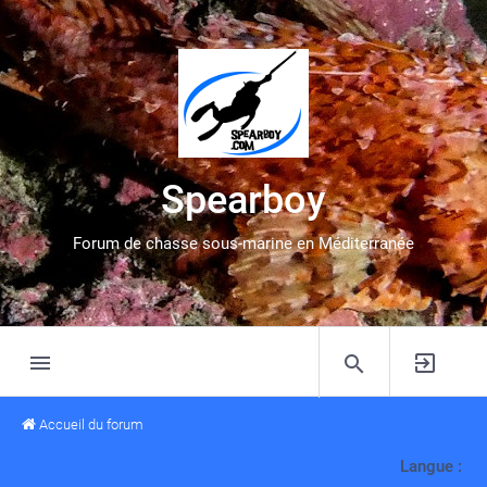
Spearboy
Forum de chasse sous-marine en Méditerranée
Accueil du forum
Langue :