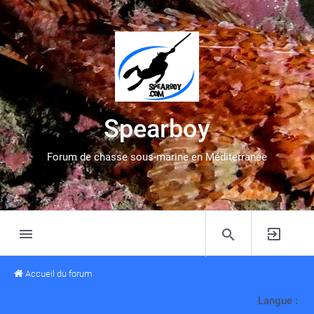
Spearboy
Forum de chasse sous-marine en Méditerranée
Accueil du forum
Langue :