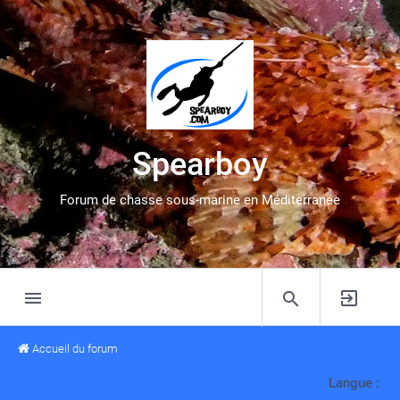
Spearboy
Forum de chasse sous-marine en Méditerranée
Accueil du forum
Langue :