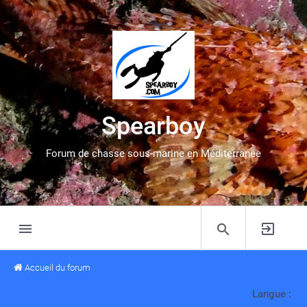
Spearboy
Forum de chasse sous-marine en Méditerranée
Accueil du forum
Langue :