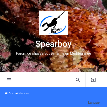
Spearboy
Forum de chasse sous-marine en Méditerranée
Accueil du forum
Langue :