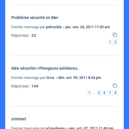
Problème sécurité en Mer
Dernier message par
potrockle
«
jeu. nov. 24, 2011 11:20 am
Réponses :
23
1
2
Idée sécurité=>Plongeurs solidaires..
Dernier message par
Orca
«
dim. oct. 09, 2011 8:34 pm
Réponses :
144
1
5
6
7
8
…
criminel
Dernier message par
el poulpopo
«
ven. oct. 07, 2011 11:48 pm