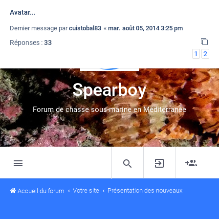
Avatar...
Dernier message par
cuistobal83
«
mar. août 05, 2014 3:25 pm
Réponses :
33
1
2
Spearboy
Forum de chasse sous-marine en Méditerranée
Votre site
Présentation des nouveaux
Accueil du forum