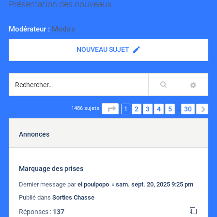
Présentation des nouveaux
Modérateur :
Modo's
NOUVEAU SUJET
Rechercher
RECH
1
PAGE
1
SUR
30
2
3
4
5
30
S
1486 sujets
…
Annonces
Marquage des prises
Dernier message par
el poulpopo
«
sam. sept. 20, 2025 9:25 pm
Publié dans
Sorties Chasse
Réponses :
137