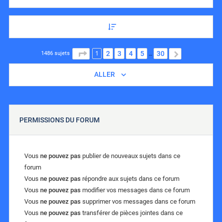
1
PAGE
1
SUR
30
2
3
4
5
30
SUIVANT
1486 sujets
…
ALLER
PERMISSIONS DU FORUM
Vous
ne pouvez pas
publier de nouveaux sujets dans ce
forum
Vous
ne pouvez pas
répondre aux sujets dans ce forum
Vous
ne pouvez pas
modifier vos messages dans ce forum
Vous
ne pouvez pas
supprimer vos messages dans ce forum
Vous
ne pouvez pas
transférer de pièces jointes dans ce