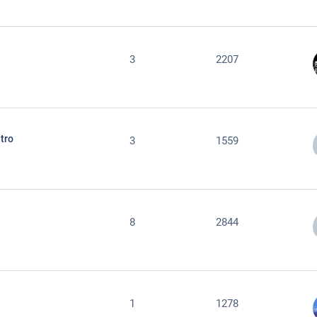
3
2207
étro
3
1559
8
2844
1
1278