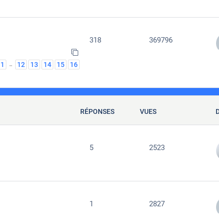
318
369796
1
12
13
14
15
16
…
RÉPONSES
VUES
5
2523
1
2827