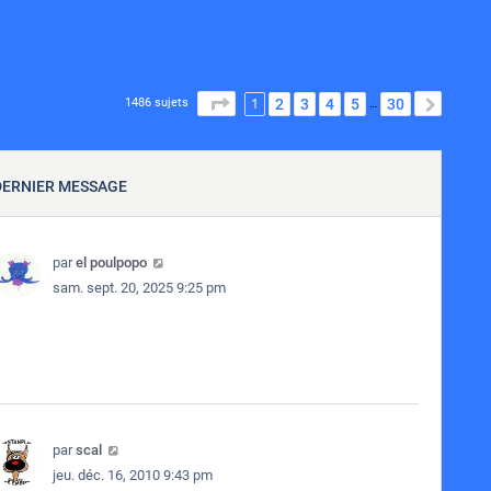
1
PAGE
1
SUR
30
2
3
4
5
30
SUIVA
1486 sujets
…
DERNIER MESSAGE
par
el poulpopo
sam. sept. 20, 2025 9:25 pm
par
scal
jeu. déc. 16, 2010 9:43 pm