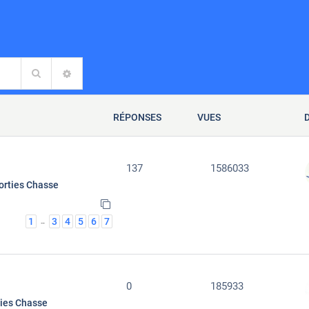
Rechercher
RECHERCHE AVANCÉE
RÉPONSES
VUES
137
1586033
orties Chasse
1
3
4
5
6
7
…
0
185933
ties Chasse