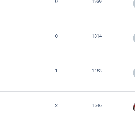
0
1939
0
1814
1
1153
2
1546