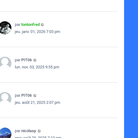
par
tontonfred
jeu. janv. 01, 2026 7:03 pm
par
PIT06
lun. nov. 03, 2025 9:55 pm
par
PIT06
jeu. août 21, 2025 2:07 pm
par
nicolasp
mer. août 20, 2025 7:10 pm