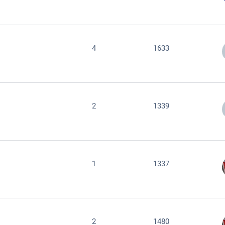
4
1633
2
1339
1
1337
2
1480