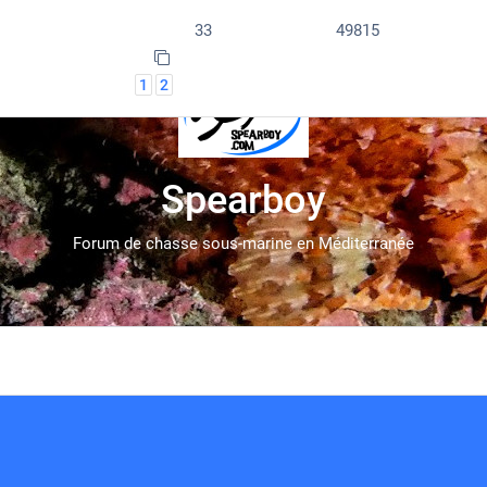
33
49815
1
2
Spearboy
Forum de chasse sous-marine en Méditerranée