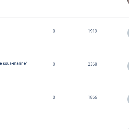
0
1919
se sous-marine"
0
2368
0
1866