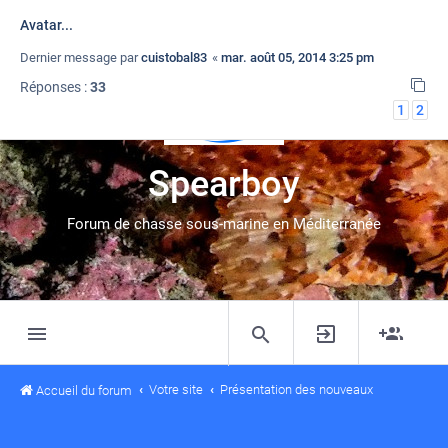
Avatar...
Dernier message par
cuistobal83
«
mar. août 05, 2014 3:25 pm
Réponses :
33
1
2
Spearboy
Forum de chasse sous-marine en Méditerranée
Votre site
Présentation des nouveaux
Accueil du forum