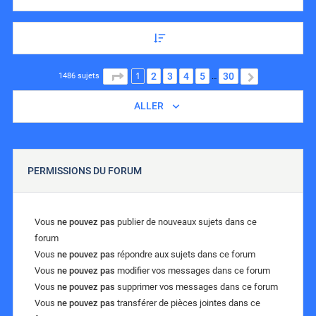
1
PAGE
1
SUR
30
2
3
4
5
30
SUIVANT
1486 sujets
…
ALLER
PERMISSIONS DU FORUM
Vous
ne pouvez pas
publier de nouveaux sujets dans ce
forum
Vous
ne pouvez pas
répondre aux sujets dans ce forum
Vous
ne pouvez pas
modifier vos messages dans ce forum
Vous
ne pouvez pas
supprimer vos messages dans ce forum
Vous
ne pouvez pas
transférer de pièces jointes dans ce