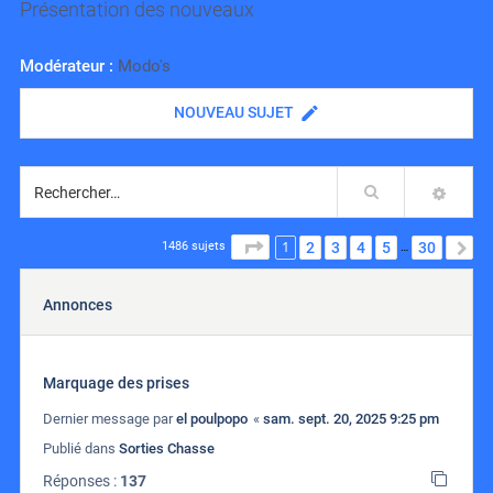
Présentation des nouveaux
Modérateur :
Modo's
NOUVEAU SUJET
Rechercher
RECH
1
PAGE
1
SUR
30
2
3
4
5
30
S
1486 sujets
…
Annonces
Marquage des prises
Dernier message par
el poulpopo
«
sam. sept. 20, 2025 9:25 pm
Publié dans
Sorties Chasse
Réponses :
137