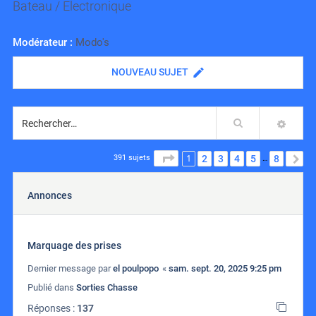
Bateau / Electronique
Modérateur :
Modo's
NOUVEAU SUJET
Rechercher
RECH
1
PAGE
1
SUR
8
2
3
4
5
8
S
391 sujets
…
Annonces
Marquage des prises
Dernier message par
el poulpopo
«
sam. sept. 20, 2025 9:25 pm
Publié dans
Sorties Chasse
Réponses :
137