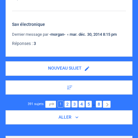
Sav électronique
Dernier message par
-morgan-
«
mar. déc. 30, 2014 8:15 pm
Réponses :
3
NOUVEAU SUJET
1
PAGE
1
SUR
8
2
3
4
5
8
SUIVANT
391 sujets
…
ALLER