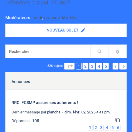
Défendons la CSM - FCSMP
Modérateurs :
scal
,
granseb
,
Modo's
NOUVEAU SUJET
Rechercher
RECH
1
PAGE
1
SUR
7
2
3
4
5
7
S
328 sujets
…
Annonces
RRC: FCSMP assure ses adhérents !
Dernier message par
plancha
«
dim. févr. 02, 2025 4:41 pm
Réponses :
105
1
2
3
4
5
6