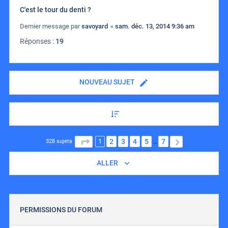
C'est le tour du denti ?
Dernier message par
savoyard
«
sam. déc. 13, 2014 9:36 am
Réponses :
19
NOUVEAU SUJET
1
PAGE
1
SUR
7
2
3
4
5
7
SUIVANT
328 sujets
…
ALLER
PERMISSIONS DU FORUM